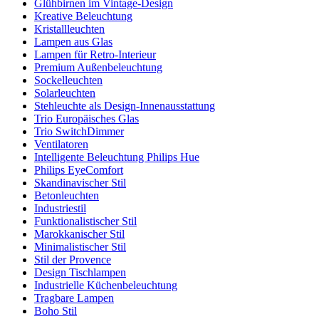
Glühbirnen im Vintage-Design
Kreative Beleuchtung
Kristallleuchten
Lampen aus Glas
Lampen für Retro-Interieur
Premium Außenbeleuchtung
Sockelleuchten
Solarleuchten
Stehleuchte als Design-Innenausstattung
Trio Europäisches Glas
Trio SwitchDimmer
Ventilatoren
Intelligente Beleuchtung Philips Hue
Philips EyeComfort
Skandinavischer Stil
Betonleuchten
Industriestil
Funktionalistischer Stil
Marokkanischer Stil
Minimalistischer Stil
Stil der Provence
Design Tischlampen
Industrielle Küchenbeleuchtung
Tragbare Lampen
Boho Stil