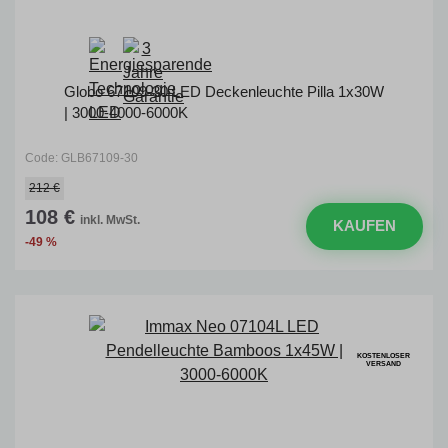
Globo 67109-30 LED Deckenleuchte Pilla 1x30W
| 3000-4000-6000K
Code: GLB67109-30
212 €
108 €
inkl. MwSt.
KAUFEN
-49 %
KOSTENLOSER
VERSAND