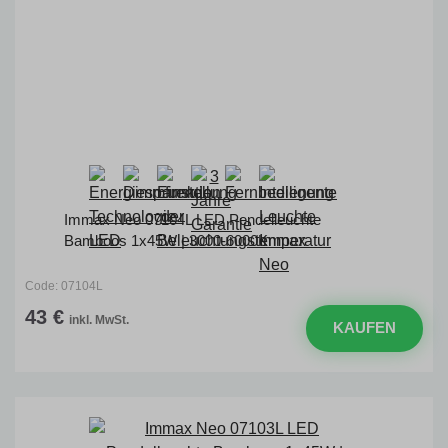
Immax Neo 07104L LED Pendelleuchte
Bamboos 1x45W | 3000-6000K
Code: 07104L
43 €
inkl. MwSt.
KAUFEN