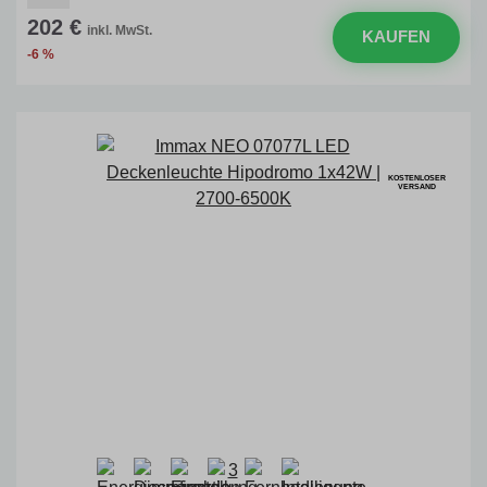
202 €
inkl. MwSt.
KAUFEN
-6 %
KOSTENLOSER
VERSAND