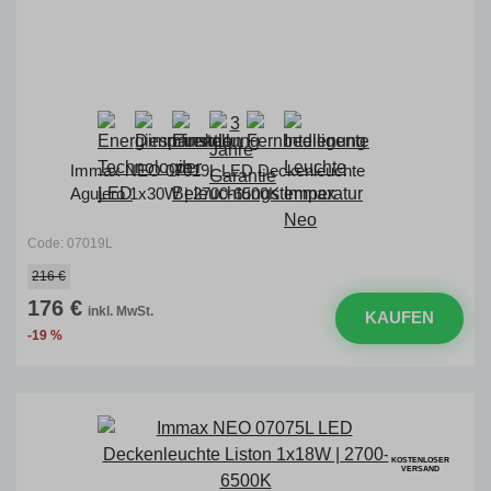
Immax NEO 07019L LED Deckenleuchte
Agujero 1x30W | 2700-6500K
Code: 07019L
216 €
176 €
inkl. MwSt.
KAUFEN
-19 %
KOSTENLOSER
VERSAND