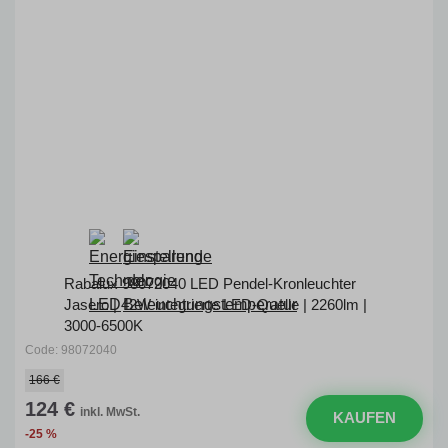
Rabalux 98072040 LED Pendel-Kronleuchter
Jasero | 42W integrierte LED-Quelle | 2260lm |
3000-6500K
Code: 98072040
166 €
124 €
inkl. MwSt.
KAUFEN
-25 %