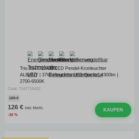
Trio T347710432 LED Pendel-Kronleuchter
ALBANY | 37W integrierte LED-Quelle | 4300lm |
2700-6500K
Code: T347710432
180 €
126 €
inkl. MwSt.
KAUFEN
-30 %