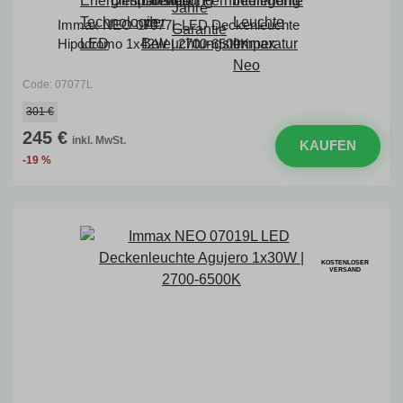
Immax NEO 07077L LED Deckenleuchte
Hipodromo 1x42W | 2700-6500K
Code: 07077L
301 €
245 €
inkl. MwSt.
KAUFEN
-19 %
KOSTENLOSER
VERSAND