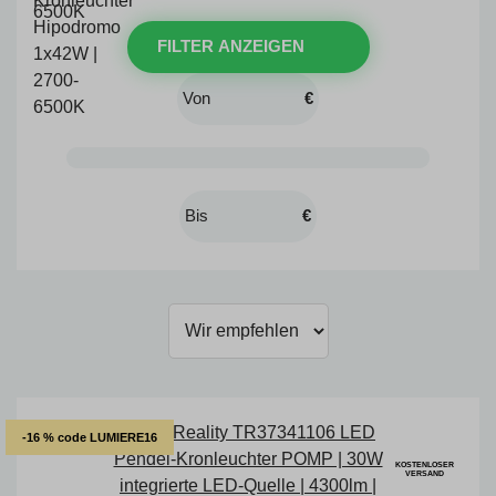
FILTER ANZEIGEN
€
€
-16 % code LUMIERE16
KOSTENLOSER
VERSAND