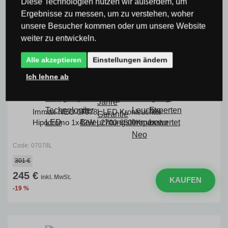
Diese Technologien nutzen wir außerdem, um
Ergebnisse zu messen, um zu verstehen, woher
unsere Besucher kommen oder um unsere Website
weiter zu entwickeln.
Alle akzeptieren
Einstellungen ändern
Ich lehne ab
Immax NEO 07078L LED Kronleuchter
Hipodromo 1x42W | 2700-6500K
Code: 07078L
301 €
245 €
inkl. MwSt.
KAUFEN
-19 %