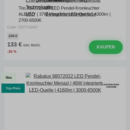
Trio T347710407 LED Pendel-Kronleuchter
ALBANY | 37W integrierte LED-Quelle | 4300lm |
2700-6500K
Code: T347710407
190 €
133 €
inkl. MwSt.
KAUFEN
-30 %
Neu
KOSTENLOSER
VERSAND
Top-Preis