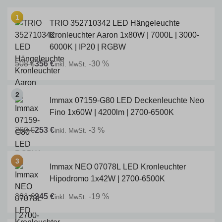
TRIO 352710342 LED Hängeleuchte
Kronleuchter Aaron 1x80W | 7000L | 3000-
6000K | IP20 | RGBW
508 €
356 €
-30 %
inkl. MwSt.
Immax 07159-G80 LED Deckenleuchte Neo
Fino 1x60W | 4200lm | 2700-6500K
260 €
253 €
-3 %
inkl. MwSt.
Immax NEO 07078L LED Kronleuchter
Hipodromo 1x42W | 2700-6500K
301 €
245 €
-19 %
inkl. MwSt.