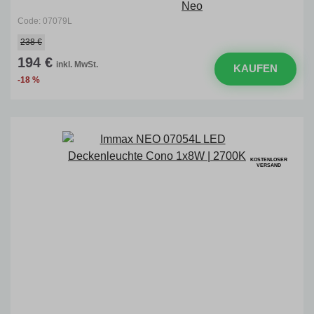
Code: 07079L
238 €
194 €
inkl. MwSt.
KAUFEN
-18 %
KOSTENLOSER
VERSAND