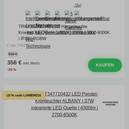
(2x)
TRIO 352710342 LED Hängeleuchte
Kronleuchter Aaron 1x80W | 7000L | 3000-6000K
| IP20 | RGBW
Code: T352710342
508 €
356 €
inkl. MwSt.
KAUFEN
-30 %
-16 % code LUMIERE16
KOSTENLOSER
VERSAND