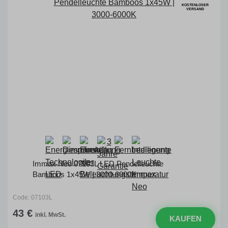
KOSTENLOSER
VERSAND
Immax Neo 07103L LED Pendelleuchte
Bamboos 1x45W | 3000-6000K
Code: 07103L
43 €
inkl. MwSt.
KAUFEN