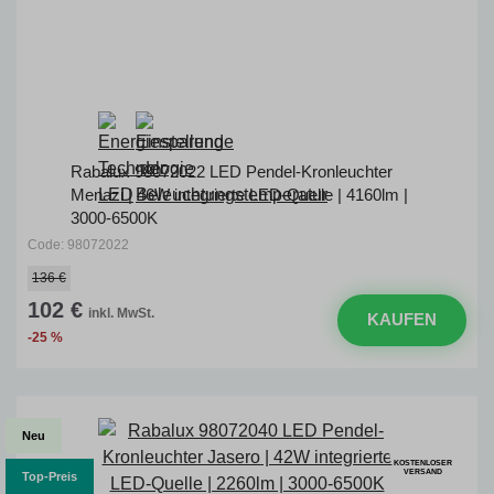
Rabalux 98072022 LED Pendel-Kronleuchter
Menazi | 46W integrierte LED-Quelle | 4160lm |
3000-6500K
Code: 98072022
136 €
102 €
inkl. MwSt.
KAUFEN
-25 %
Neu
KOSTENLOSER
VERSAND
Top-Preis