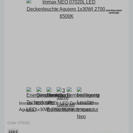
KOSTENLOSER
VERSAND
Immax NEO 07020L LED Deckenleuchte
Agujero 1x30W| 2700-6500K
Code: 07020L
216 €