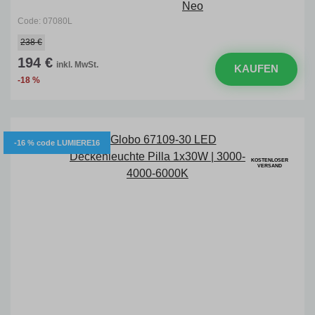
Code: 07080L
238 €
194 €
inkl. MwSt.
KAUFEN
-18 %
-16 % code LUMIERE16
KOSTENLOSER
VERSAND