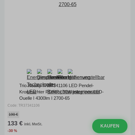
Trio Reality TR37341106 LED Pendel-
Kronleuchter POMP | 30W integrierte LED-
Quelle | 4300lm | 2700-65
Code: TR37341106
190 €
133 €
inkl. MwSt.
KAUFEN
-30 %