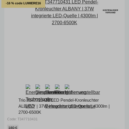
-16 % code LUMIERE16
KOSTENLOSER
VERSAND
Trio T347710431 LED Pendel-Kronleuchter
ALBANY | 37W integrierte LED-Quelle | 4300lm |
2700-6500K
Code: T347710431
180 €