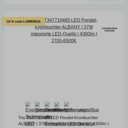
-16 % code LUMIERE16
KOSTENLOSER
VERSAND
Trio T347710465 LED Pendel-Kronleuchter
ALBANY | 37W integrierte LED-Quelle | 4300lm |