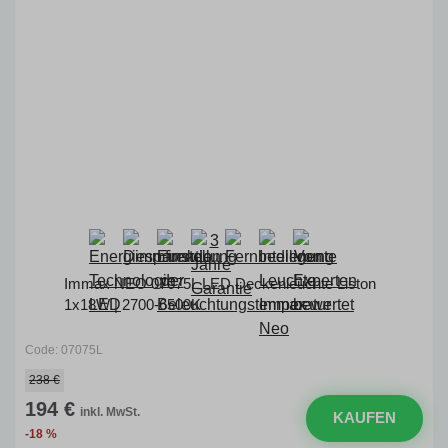
Immax NEO 07075L LED Deckenleuchte Liston
1x18W | 2700-6500K
Code: 07075L
238 €
194 €
inkl. MwSt.
KAUFEN
-18 %