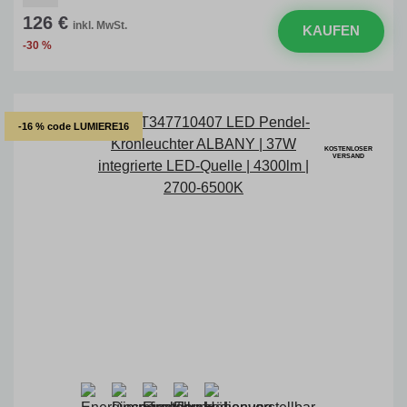
126 €
inkl. MwSt.
KAUFEN
-30 %
-16 % code LUMIERE16
KOSTENLOSER
VERSAND