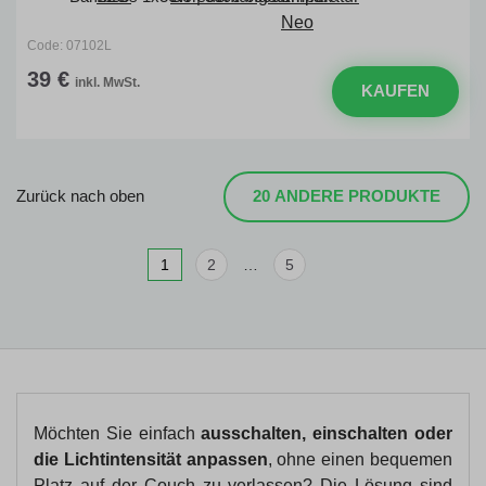
Code: 07102L
39 €
inkl. MwSt.
KAUFEN
Zurück nach oben
20 ANDERE PRODUKTE
2
…
5
Möchten Sie einfach
ausschalten, einschalten oder
die Lichtintensität anpassen
, ohne einen bequemen
Platz auf der Couch zu verlassen? Die Lösung sind