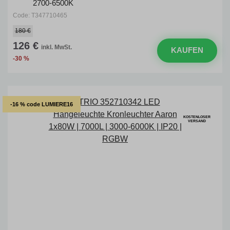
2700-6500K
Code: T347710465
180 €
126 €
inkl. MwSt.
KAUFEN
-30 %
-16 % code LUMIERE16
KOSTENLOSER
VERSAND