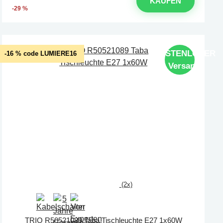
KAUFEN
-29 %
KOSTENLOSER
-16 % code LUMIERE16
Versand
(2x)
TRIO R50521089 Taba Tischleuchte E27 1x60W