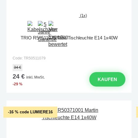
(1x)
TRIO R50511079 Taba Tischleuchte E14 1x40W
Code: TR50511079
34 €
24 €
inkl. MwSt.
KAUFEN
-29 %
-16 % code LUMIERE16