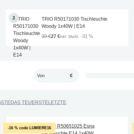
TRIO R50171030 Tischleuchte
Woody 1x40W | E14
39 €
27 €
-31 %
inkl. MwSt.
€
GSTE
DAS TEUERSTE
LETZTE
-16 % code LUMIERE16