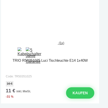
(1x)
TRIO R50351025 Luci Tischleuchte E14 1x40W
Code: TR50351025
16 €
11 €
inkl. MwSt.
KAUFEN
-31 %