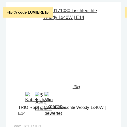
-16 % code LUMIERE16
(3x)
TRIO R50171030 Tischleuchte Woody 1x40W |
E14
Code: TR50171030