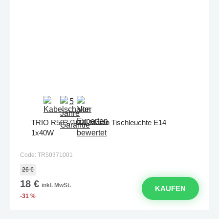
TRIO R50371001 Martin Tischleuchte E14
1x40W
Code: TR50371001
26 €
18 €
inkl. MwSt.
KAUFEN
-31 %