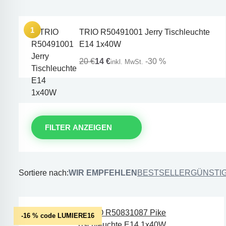
TRIO R50491001 Jerry Tischleuchte
E14 1x40W
20 €
14 €
-30 %
inkl. MwSt.
FILTER ANZEIGEN
Sortiere nach:
WIR EMPFEHLEN
BESTSELLER
GÜNSTI
-16 % code LUMIERE16