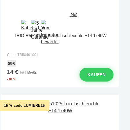
(4x)
TRIO R50491001 Jerry Tischleuchte E14 1x40W
Code: TR50491001
20 €
14 €
inkl. MwSt.
KAUFEN
-30 %
-16 % code LUMIERE16