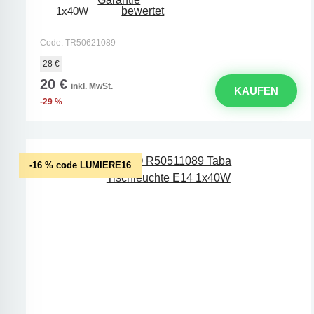
1x40W
Code: TR50621089
28 €
20 €
inkl. MwSt.
KAUFEN
-29 %
-16 % code LUMIERE16