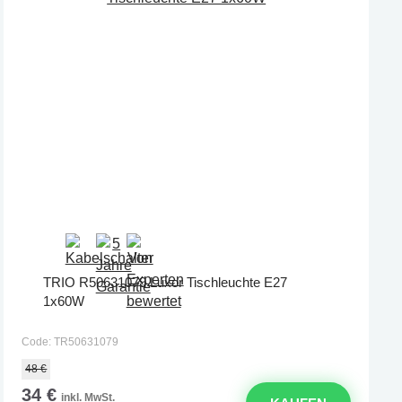
TRIO R50631079 Luxor Tischleuchte E27
1x60W
Code: TR50631079
48 €
34 €
inkl. MwSt.