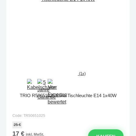
(1x)
TRIO R50651025 Esna Tischleuchte E14 1x40W
Code: TR50651025
25 €
17 €
inkl. MwSt.