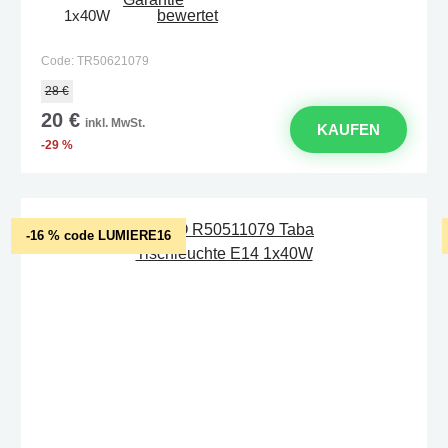
1x40W
Code: TR50621079
28 €
20 €
inkl. MwSt.
KAUFEN
-29 %
-16 % code LUMIERE16