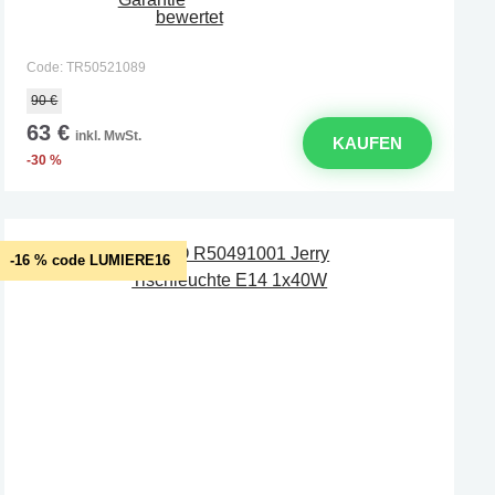
Code: TR50521089
90 €
63 €
inkl. MwSt.
KAUFEN
-30 %
-16 % code LUMIERE16