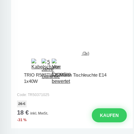
(3x)
TRIO R50371025 Martin Tischleuchte E14
1x40W
Code: TR50371025
26 €
18 €
inkl. MwSt.
KAUFEN
-31 %