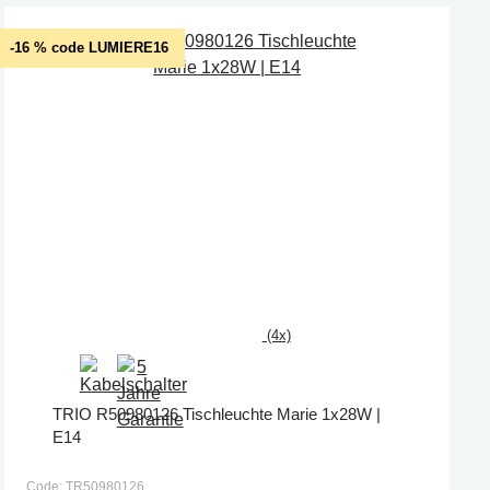
-16 % code LUMIERE16
(4x)
TRIO R50980126 Tischleuchte Marie 1x28W |
E14
Code: TR50980126