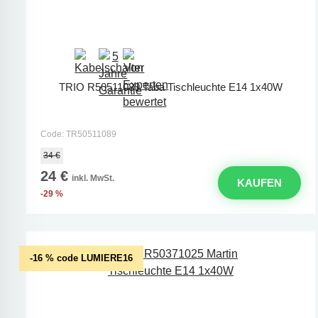
TRIO R50511089 Taba Tischleuchte E14 1x40W
Code: TR50511089
34 €
24 €
inkl. MwSt.
KAUFEN
-29 %
-16 % code LUMIERE16