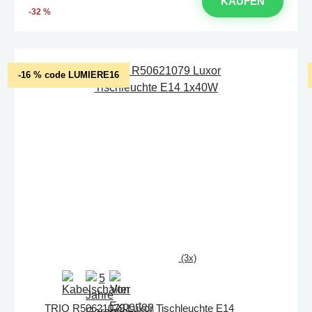
KAUFEN
-32 %
-16 % code LUMIERE16
(3x)
TRIO R50621079 Luxor Tischleuchte E14