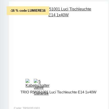
-16 % code LUMIERE16
TRIO R50351001 Luci Tischleuchte E14 1x40W
Code: TR50351001