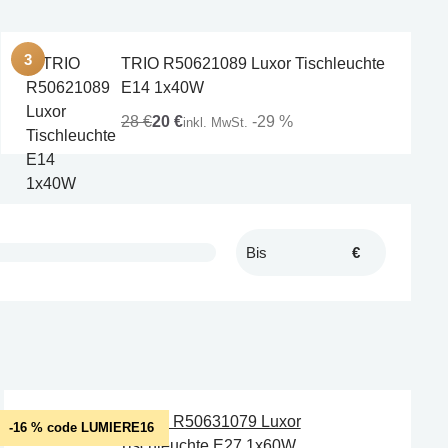
TRIO R50621089 Luxor Tischleuchte
E14 1x40W
28 €
20 €
-29 %
inkl. MwSt.
€
-16 % code LUMIERE16