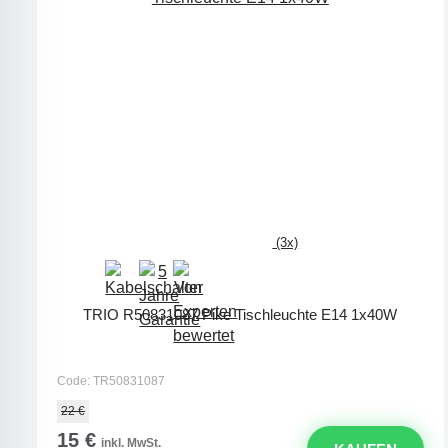
(3x)
TRIO R50831087 Pike Tischleuchte E14 1x40W
Code: TR50831087
22 €
15 €
inkl. MwSt.