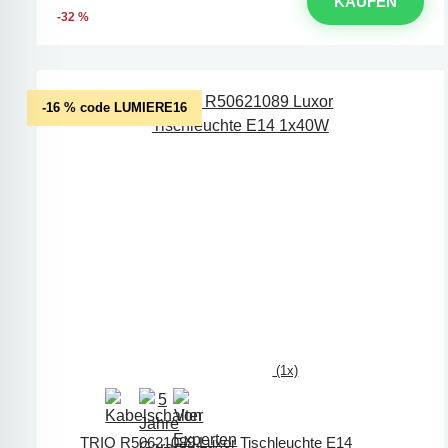
KAUFEN
-32 %
-16 % code LUMIERE16
(1x)
TRIO R50621089 Luxor Tischleuchte E14