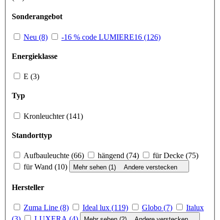
Sonderangebot
Neu (8)
-16 % code LUMIERE16 (126)
Energieklasse
E (3)
Typ
Kronleuchter (141)
Standorttyp
Aufbauleuchte (66)
hängend (74)
für Decke (75)
für Wand (10)
Mehr sehen (1)
Andere verstecken
Hersteller
Zuma Line (8)
Ideal lux (119)
Globo (7)
Italux
(3)
LUXERA (4)
Mehr sehen (2)
Andere verstecken