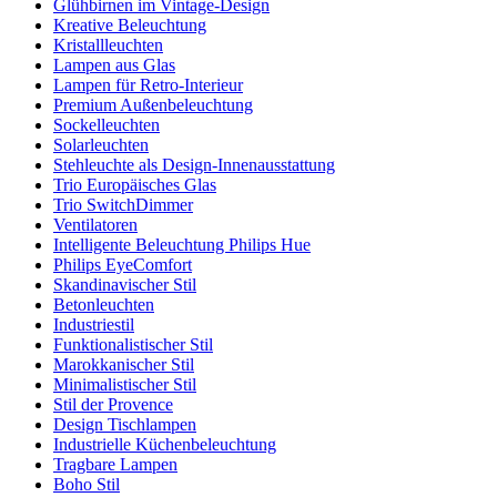
Glühbirnen im Vintage-Design
Kreative Beleuchtung
Kristallleuchten
Lampen aus Glas
Lampen für Retro-Interieur
Premium Außenbeleuchtung
Sockelleuchten
Solarleuchten
Stehleuchte als Design-Innenausstattung
Trio Europäisches Glas
Trio SwitchDimmer
Ventilatoren
Intelligente Beleuchtung Philips Hue
Philips EyeComfort
Skandinavischer Stil
Betonleuchten
Industriestil
Funktionalistischer Stil
Marokkanischer Stil
Minimalistischer Stil
Stil der Provence
Design Tischlampen
Industrielle Küchenbeleuchtung
Tragbare Lampen
Boho Stil