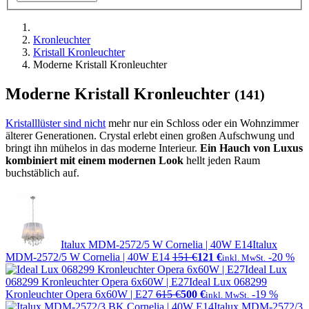
Kronleuchter
Kristall Kronleuchter
Moderne Kristall Kronleuchter
Moderne Kristall Kronleuchter
(141)
Kristalllüster sind nicht
mehr nur ein Schloss oder ein Wohnzimmer
älterer Generationen. Crystal erlebt einen großen Aufschwung und
bringt ihn mühelos in das moderne Interieur.
Ein Hauch von Luxus
kombiniert mit einem modernen Look
hellt jeden Raum
buchstäblich auf.
Italux MDM-2572/5 W Cornelia | 40W E14
Italux
MDM-2572/5 W Cornelia | 40W E14
151 €
121 €
-20 %
inkl. MwSt.
Ideal Lux
068299 Kronleuchter Opera 6x60W | E27
Ideal Lux 068299
Kronleuchter Opera 6x60W | E27
615 €
500 €
-19 %
inkl. MwSt.
Italux MDM-2572/3