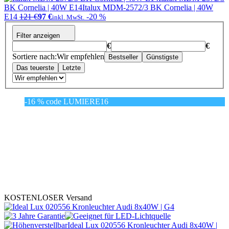
BK Cornelia | 40W E14
Italux MDM-2572/3 BK Cornelia | 40W
E14
121 €
97 €
-20 %
inkl. MwSt.
Filter anzeigen
€
€
Sortiere nach:
Wir empfehlen
Bestseller
Günstigste
Das teuerste
Letzte
-16 % code LUMIERE16
KOSTENLOSER Versand
Ideal Lux 020556 Kronleuchter Audi 8x40W |