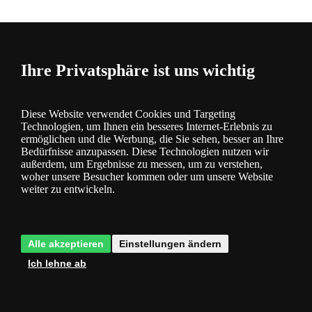
Ihre Privatsphäre ist uns wichtig
KOSTENLOSER Versand
Diese Website verwendet Cookies und Targeting
Technologien, um Ihnen ein besseres Internet-Erlebnis zu
Ideal Lux 018010 Kronleuchter Paris 3x40W |
ermöglichen und die Werbung, die Sie sehen, besser an Ihre
E14
Code: I018010
Bedürfnisse anzupassen. Diese Technologien nutzen wir
207 €
84 €
-59 %
inkl. MwSt.
außerdem, um Ergebnisse zu messen, um zu verstehen,
Kaufen
woher unsere Besucher kommen oder um unsere Website
Ø 420
min. 335/max. 1050
weiter zu entwickeln.
-16 % code LUMIERE16
Alle akzeptieren
Einstellungen ändern
Ich lehne ab