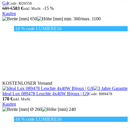
G4
Code: I020556
689 €
583 €
-15 %
inkl. MwSt.
Kaufen
650
min. 360/max. 1100
-16 % code LUMIERE16
KOSTENLOSER Versand
Ideal Lux 089478 Leuchte 4x40W Bijoux | G9
Code: I089478
170 €
inkl. MwSt.
Kaufen
Ø 260
240
-16 % code LUMIERE16