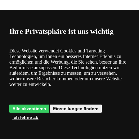
Bewertung
2
Ihre Privatsphäre ist uns wichtig
Diese Website verwendet Cookies und Targeting
Technologien, um Ihnen ein besseres Internet-Erlebnis zu
ermöglichen und die Werbung, die Sie sehen, besser an Ihre
Kategorie
Bedürfnisse anzupassen. Diese Technologien nutzen wir
außerdem, um Ergebnisse zu messen, um zu verstehen,
Produktbeschreibung
woher unsere Besucher kommen oder um unsere Website
weiter zu entwickeln.
Die Philips myGarden Virga Wandleuchte besteht aus poliertem
Aluminium und dank ihrer modernen Form wird das elegante LED-
Licht von der Wand weg gerichtet. Es verleiht Ihrem Garten
garantiert einen unverwechselbaren Stil.
Alle akzeptieren
Einstellungen ändern
Ich lehne ab
Energiesparende Technologie LED
- spart Strom und Ihr Geld