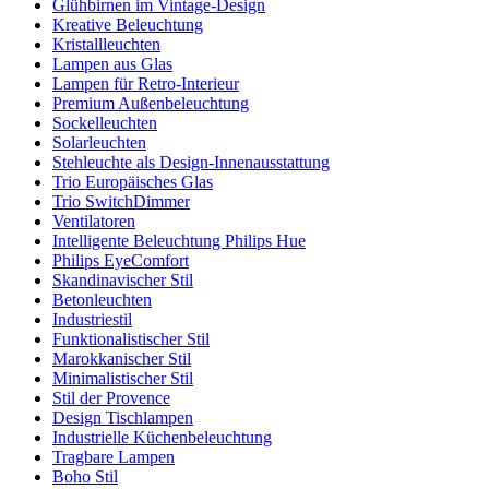
Glühbirnen im Vintage-Design
Kreative Beleuchtung
Kristallleuchten
Lampen aus Glas
Lampen für Retro-Interieur
Premium Außenbeleuchtung
Sockelleuchten
Solarleuchten
Stehleuchte als Design-Innenausstattung
Trio Europäisches Glas
Trio SwitchDimmer
Ventilatoren
Intelligente Beleuchtung Philips Hue
Philips EyeComfort
Skandinavischer Stil
Betonleuchten
Industriestil
Funktionalistischer Stil
Marokkanischer Stil
Minimalistischer Stil
Stil der Provence
Design Tischlampen
Industrielle Küchenbeleuchtung
Tragbare Lampen
Boho Stil