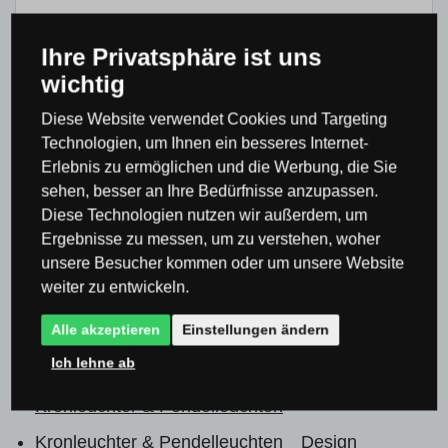
Ihre Privatsphäre ist uns
0×
wichtig
0×
0×
Diese Website verwendet Cookies und Targeting
0×
Technologien, um Ihnen ein besseres Internet-
Erlebnis zu ermöglichen und die Werbung, die Sie
0×
sehen, besser an Ihre Bedürfnisse anzupassen.
Diese Technologien nutzen wir außerdem, um
Ergebnisse zu messen, um zu verstehen, woher
unsere Besucher kommen oder um unsere Website
weiter zu entwickeln.
Produktkategorie
Alle akzeptieren
Einstellungen ändern
Ich lehne ab
Kronleuchter & Pendelleuchten
Moderne
Kronleuchter & Pendelleuchten
Kronleuchter & Pendelleuchten
Design