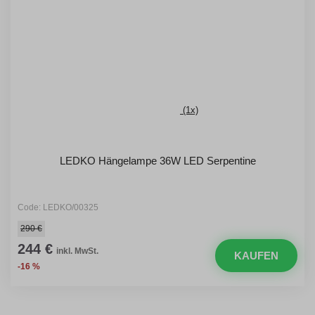
(1x)
LEDKO Hängelampe 36W LED Serpentine
Code: LEDKO/00325
290 €
244 €
inkl. MwSt.
KAUFEN
-16 %