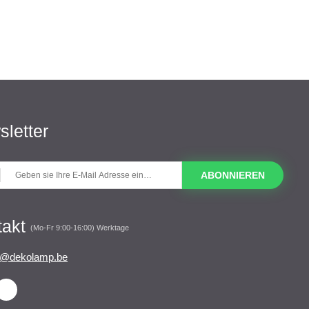
letter
ABONNIEREN
takt
(Mo-Fr 9:00-16:00) Werktage
o@dekolamp.be