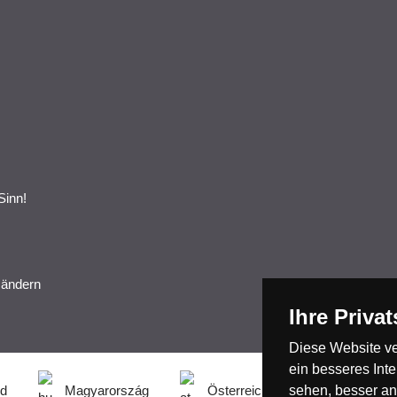
Sinn!
 ändern
Ihre Priva
Diese Website v
ein besseres Int
nd
Magyarország
Österreich
sehen, besser an
België