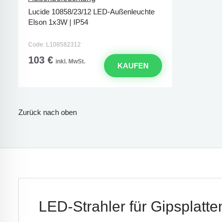
Lucide 10858/23/12 LED-Außenleuchte
Elson 1x3W | IP54
Code: L108582312
103 €
inkl. MwSt.
KAUFEN
Zurück nach oben
LED-Strahler für Gipsplatte