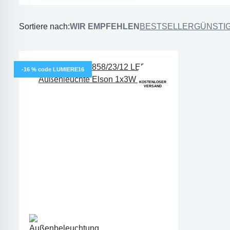
Sortiere nach:
WIR EMPFEHLEN
BESTSELLER
GÜNSTI
-16 % code LUMIERE16
KOSTENLOSER
VERSAND