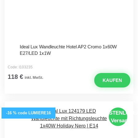
Ideal Lux Wandleuchte Hotel AP2 Cromo 1x60W
E27/LED 1x1W
Code: I103235
118 €
inkl. MwSt.
KAUFEN
KOSTENLOSE
-16 % code LUMIERE16
Versand