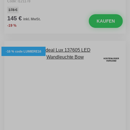
Code: I121178
178 €
145 €
inkl. MwSt.
KAUFEN
-19 %
-16 % code LUMIERE16
KOSTENLOSER
VERSAND