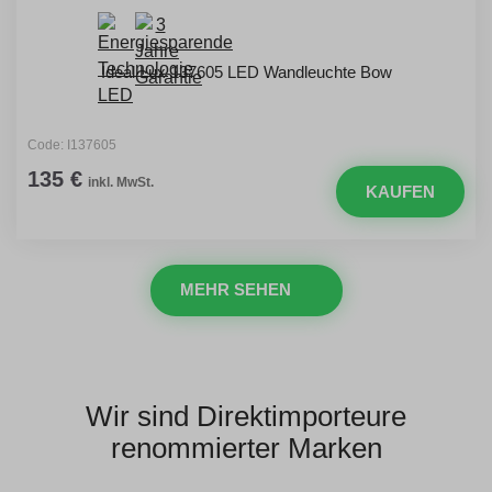
Ideal Lux 137605 LED Wandleuchte Bow
Code: I137605
135 €
inkl. MwSt.
KAUFEN
MEHR SEHEN
Wir sind Direktimporteure
renommierter Marken