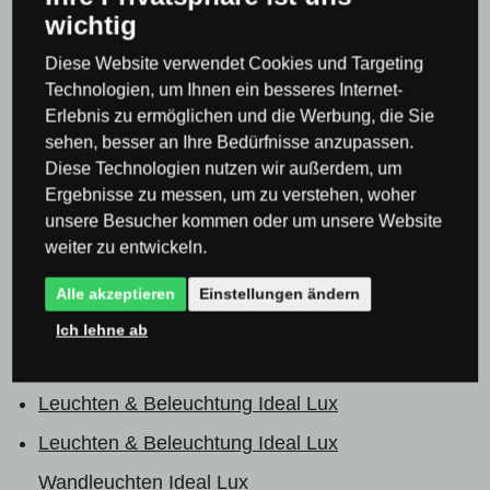
für Küche und Esszimmer
Kronleuchter &
wichtig
Pendelleuchten für Küche und Esszimmer
Diese Website verwendet Cookies und Targeting
Deckenleuchten & Beleuchtung für die Küche
Technologien, um Ihnen ein besseres Internet-
Erlebnis zu ermöglichen und die Werbung, die Sie
Wandleuchten für Küche
sehen, besser an Ihre Bedürfnisse anzupassen.
LED Beleuchtung & Leuchten
Diese Technologien nutzen wir außerdem, um
Ergebnisse zu messen, um zu verstehen, woher
LED Beleuchtung & Leuchten
LED Beleuchtung
unsere Besucher kommen oder um unsere Website
für die Küche
weiter zu entwickeln.
LED Beleuchtung & Leuchten
LED Leuchten &
Alle akzeptieren
Einstellungen ändern
Beleuchtung für Wohnzimmer
Ich lehne ab
Alle
Leuchten & Beleuchtung Ideal Lux
Leuchten & Beleuchtung Ideal Lux
Wandleuchten Ideal Lux