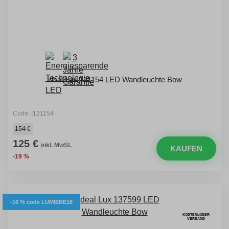
Ideal Lux 121154 LED Wandleuchte Bow
Code: I121154
154 €
125 €
inkl. MwSt.
KAUFEN
-19 %
-16 % code LUMIERE16
KOSTENLOSER
VERSAND