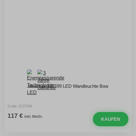
Ideal Lux 137599 LED Wandleuchte Bow
Code: I137599
117 €
inkl. MwSt.
KAUFEN