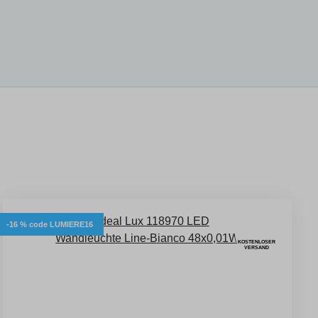
-16 % code LUMIERE16
KOSTENLOSER
VERSAND