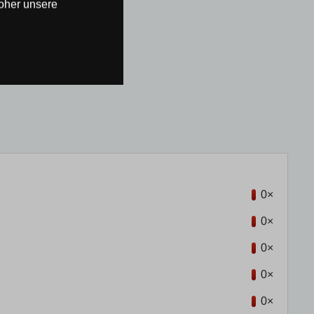
oher unsere
0×
0×
0×
0×
0×