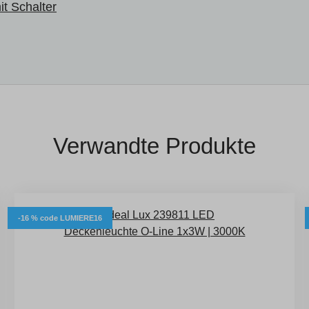
t Schalter
Verwandte Produkte
-16 % code LUMIERE16