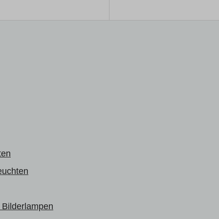
ten
euchten
& Bilderlampen