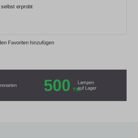
selbst erprobt
den Favoriten hinzufügen
500
Lampen
renarten
auf Lager
TSD