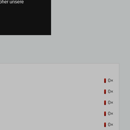
oher unsere
0×
0×
0×
0×
0×