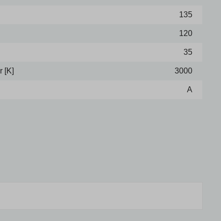
135
120
35
 [K]
3000
A