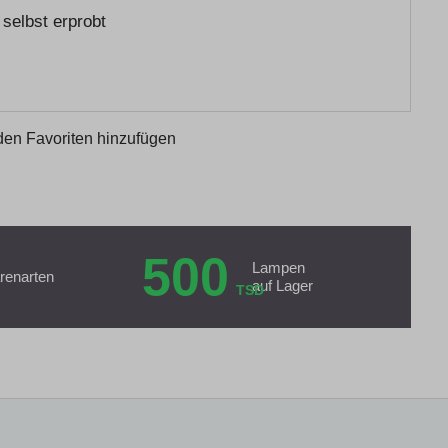
selbst erprobt
den Favoriten hinzufügen
500
Lampen
renarten
auf Lager
TSD