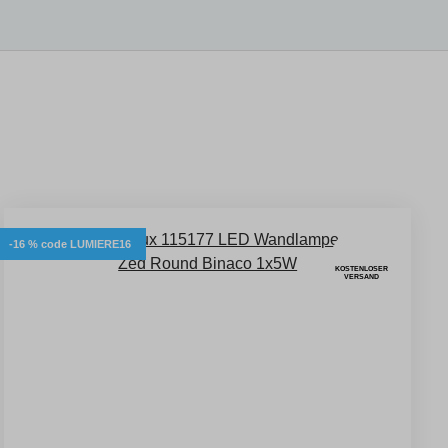
-16 % code LUMIERE16
KOSTENLOSER
VERSAND