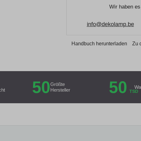
Wir haben es 
info@dekolamp.be
Handbuch herunterladen
Zu 
50
50
Größte
Wa
cht
Hersteller
TSD