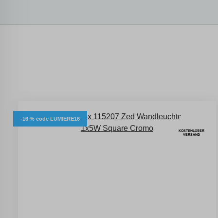
-16 % code LUMIERE16
KOSTENLOSER
VERSAND