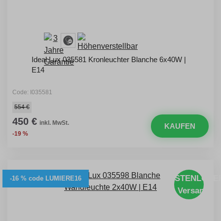
Ideal Lux 035581 Kronleuchter Blanche 6x40W |
E14
Code: I035581
554 €
450 €
inkl. MwSt.
KAUFEN
-19 %
KOSTENLOSE
-16 % code LUMIERE16
Versand