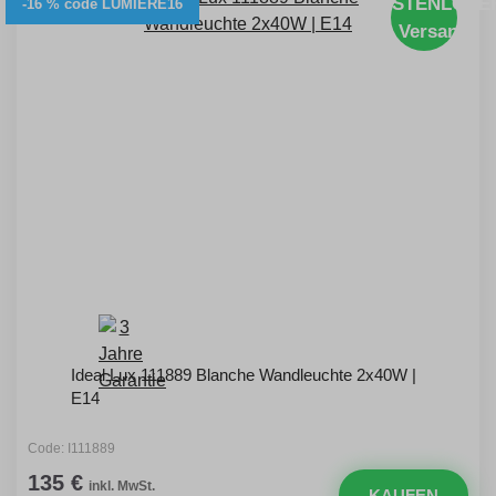
KOSTENLOSE
-16 % code LUMIERE16
Versand
Ideal Lux 111889 Blanche Wandleuchte 2x40W |
E14
Code: I111889
135 €
inkl. MwSt.
KAUFEN