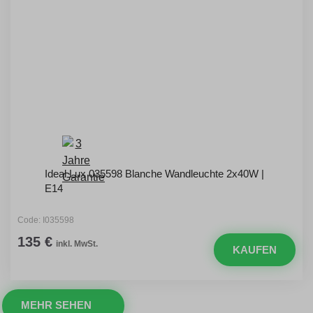
Ideal Lux 035598 Blanche Wandleuchte 2x40W |
E14
Code: I035598
135 €
inkl. MwSt.
KAUFEN
MEHR SEHEN