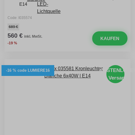
E14
Code: I035574
689 €
560 €
inkl. MwSt.
KAUFEN
-19 %
KOSTENLOSE
-16 % code LUMIERE16
Versand