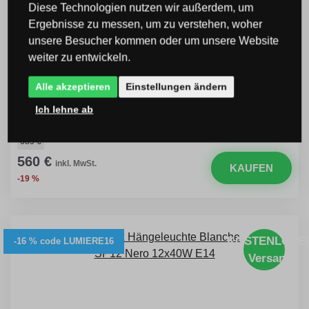
Diese Technologien nutzen wir außerdem, um
Ergebnisse zu messen, um zu verstehen, woher
unsere Besucher kommen oder um unsere Website
weiter zu entwickeln.
Ideal Lux 111896 Kronleuchter Blanche Nero
Alle akzeptieren
Einstellungen ändern
8x40W | E14
Ich lehne ab
Code: I111896
689 €
560 €
inkl. MwSt.
KAUFEN
-19 %
KOSTENLOSE
-16 % code LUMIERE16
Versand