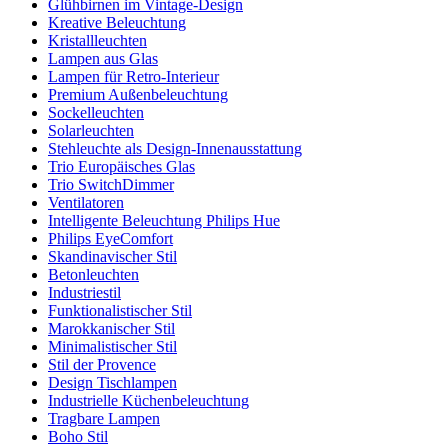
Glühbirnen im Vintage-Design
Kreative Beleuchtung
Kristallleuchten
Lampen aus Glas
Lampen für Retro-Interieur
Premium Außenbeleuchtung
Sockelleuchten
Solarleuchten
Stehleuchte als Design-Innenausstattung
Trio Europäisches Glas
Trio SwitchDimmer
Ventilatoren
Intelligente Beleuchtung Philips Hue
Philips EyeComfort
Skandinavischer Stil
Betonleuchten
Industriestil
Funktionalistischer Stil
Marokkanischer Stil
Minimalistischer Stil
Stil der Provence
Design Tischlampen
Industrielle Küchenbeleuchtung
Tragbare Lampen
Boho Stil