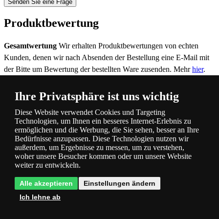
Senden Sie eine Frage
Produktbewertung
Gesamtwertung
Wir erhalten Produktbewertungen von echten
Kunden, denen wir nach Absenden der Bestellung eine E-Mail mit
der Bitte um Bewertung der bestellten Ware zusenden. Mehr
hier
.
100 %
Ihre Privatsphäre ist uns wichtig
1
Kunde hat bewertet
1×
Diese Website verwendet Cookies und Targeting
0×
Technologien, um Ihnen ein besseres Internet-Erlebnis zu
0×
ermöglichen und die Werbung, die Sie sehen, besser an Ihre
0×
Bedürfnisse anzupassen. Diese Technologien nutzen wir
0×
außerdem, um Ergebnisse zu messen, um zu verstehen,
woher unsere Besucher kommen oder um unsere Website
Produktkategorie
weiter zu entwickeln.
Alle akzeptieren
Einstellungen ändern
Kronleuchter & Pendelleuchten
Ich lehne ab