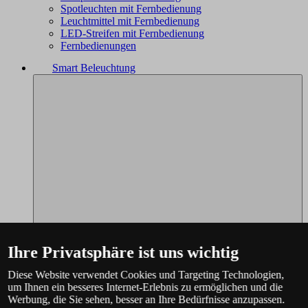
Spotleuchten mit Fernbedienung
Leuchtmittel mit Fernbedienung
LED-Streifen mit Fernbedienung
Fernbedienungen
Smart Beleuchtung
Ihre Privatsphäre ist uns wichtig
Diese Website verwendet Cookies und Targeting Technologien,
um Ihnen ein besseres Internet-Erlebnis zu ermöglichen und die
Philips Hue - das komplette Angebot
Werbung, die Sie sehen, besser an Ihre Bedürfnisse anzupassen.
Immax NEO - komplettes Sortiment