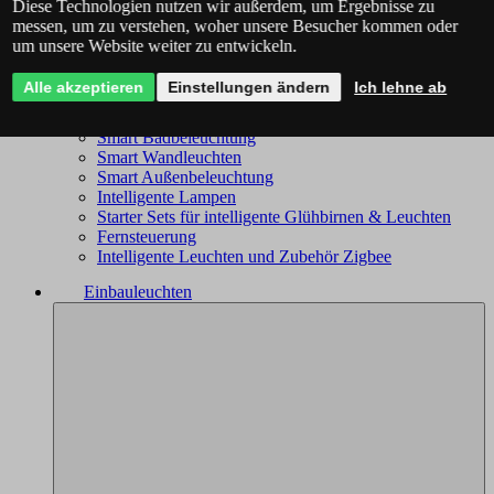
Diese Technologien nutzen wir außerdem, um Ergebnisse zu
Trio Wiz - das komplette Angebot
messen, um zu verstehen, woher unsere Besucher kommen oder
Smart Kronleuchter
um unsere Website weiter zu entwickeln.
Smart Deckenleuchten
Smart Leuchten
Alle akzeptieren
Einstellungen ändern
Ich lehne ab
Intelligente Lampen
Smart Spotleuchten
Smart Badbeleuchtung
Smart Wandleuchten
Smart Außenbeleuchtung
Intelligente Lampen
Starter Sets für intelligente Glühbirnen & Leuchten
Fernsteuerung
Intelligente Leuchten und Zubehör Zigbee
Einbauleuchten