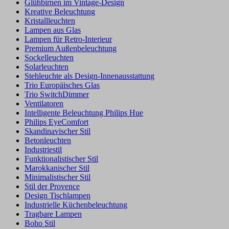
Glühbirnen im Vintage-Design
Kreative Beleuchtung
Kristallleuchten
Lampen aus Glas
Lampen für Retro-Interieur
Premium Außenbeleuchtung
Sockelleuchten
Solarleuchten
Stehleuchte als Design-Innenausstattung
Trio Europäisches Glas
Trio SwitchDimmer
Ventilatoren
Intelligente Beleuchtung Philips Hue
Philips EyeComfort
Skandinavischer Stil
Betonleuchten
Industriestil
Funktionalistischer Stil
Marokkanischer Stil
Minimalistischer Stil
Stil der Provence
Design Tischlampen
Industrielle Küchenbeleuchtung
Tragbare Lampen
Boho Stil