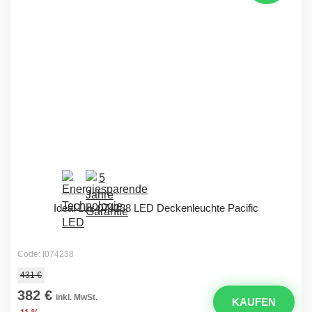
Ideal Lux 074238 LED Deckenleuchte Pacific
Code: I074238
431 €
382 €
inkl. MwSt.
KAUFEN