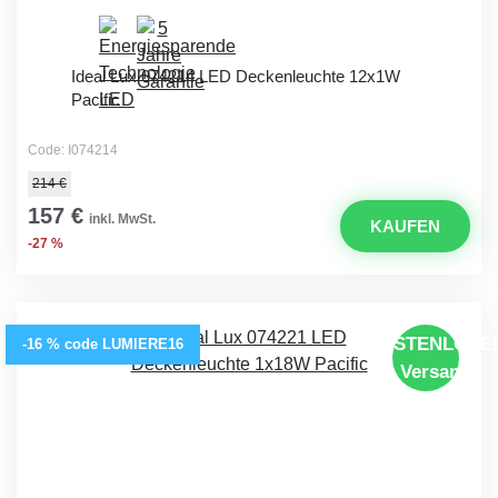
Ideal Lux 074214 LED Deckenleuchte 12x1W
Pacific
Code: I074214
214 €
157 €
inkl. MwSt.
KAUFEN
-27 %
KOSTENLOSE
-16 % code LUMIERE16
Versand