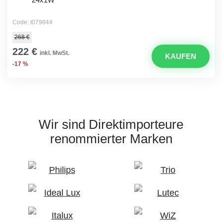
Code: I079844
268 €
222 €
inkl. MwSt.
KAUFEN
-17 %
Wir sind Direktimporteure
renommierter Marken