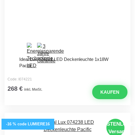
Ideal Lux 074221 LED Deckenleuchte 1x18W
Pacific
Code: I074221
268 €
inkl. MwSt.
KAUFEN
KOSTENLOSE
-16 % code LUMIERE16
Versand