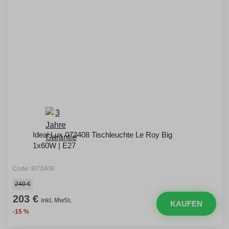
Ideal Lux 073408 Tischleuchte Le Roy Big
1x60W | E27
Code: I073408
240 €
203 €
inkl. MwSt.
KAUFEN
-15 %