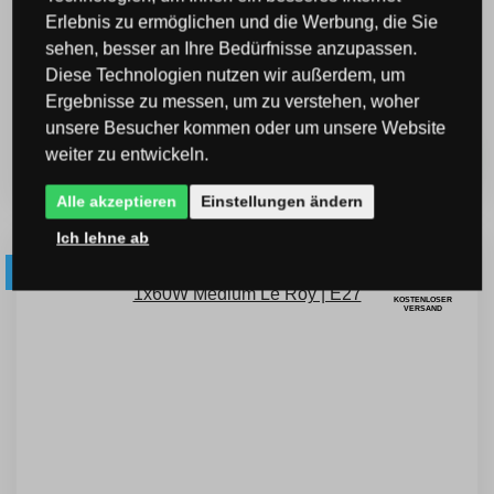
Ideal Lux 073439 Tischleuchte Le Roy Small
Erlebnis zu ermöglichen und die Werbung, die Sie
1x60W | E27
sehen, besser an Ihre Bedürfnisse anzupassen.
Diese Technologien nutzen wir außerdem, um
Code: I073439
Ergebnisse zu messen, um zu verstehen, woher
135 €
unsere Besucher kommen oder um unsere Website
116 €
inkl. MwSt.
weiter zu entwickeln.
KAUFEN
-14 %
Alle akzeptieren
Einstellungen ändern
Ich lehne ab
-16 % code LUMIERE16
KOSTENLOSER
VERSAND