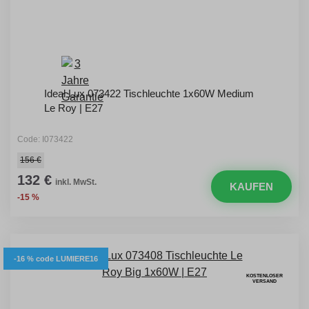
Ideal Lux 073422 Tischleuchte 1x60W Medium
Le Roy | E27
Code: I073422
156 €
132 €
inkl. MwSt.
KAUFEN
-15 %
-16 % code LUMIERE16
KOSTENLOSER
VERSAND