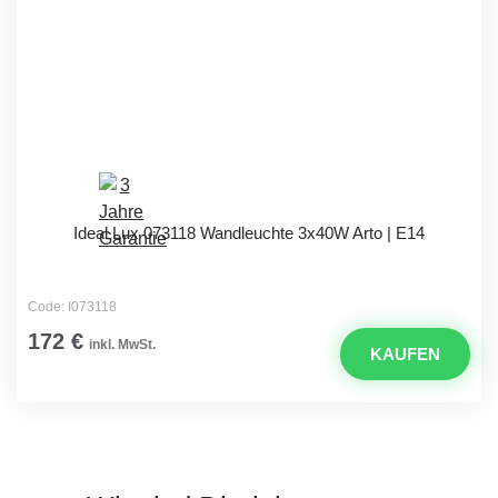
Ideal Lux 073118 Wandleuchte 3x40W Arto | E14
Code: I073118
172 €
inkl. MwSt.
KAUFEN