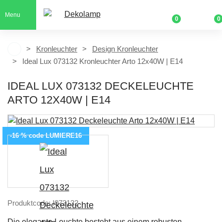
Menu
0
0
Kronleuchter
Design Kronleuchter
Ideal Lux 073132 Kronleuchter Arto 12x40W | E14
IDEAL LUX 073132 DECKELEUCHTE
ARTO 12X40W | E14
-16 % code LUMIERE16
Produktcode: I073132
Die elegante Leuchte besteht aus einem robusten