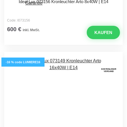
Ideal Lux 073156 Kronleuchter Arto 8x40W | E14
Code: I073156
600 €
inkl. MwSt.
KAUFEN
-16 % code LUMIERE16
KOSTENLOSER
VERSAND