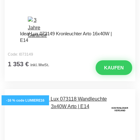
Ideal Lux 073149 Kronleuchter Arto 16x40W |
E14
Code: I073149
1 353 €
inkl. MwSt.
KAUFEN
-16 % code LUMIERE16
KOSTENLOSER
VERSAND