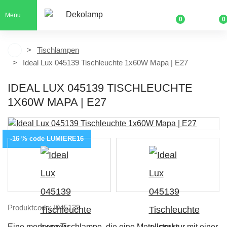
Menu
0
0
Tischlampen
Ideal Lux 045139 Tischleuchte 1x60W Mapa | E27
IDEAL LUX 045139 TISCHLEUCHTE
1X60W MAPA | E27
-16 % code LUMIERE16
Produktcode: I045139
Eine moderne Tischlampe, die eine Metallstruktur mit einer