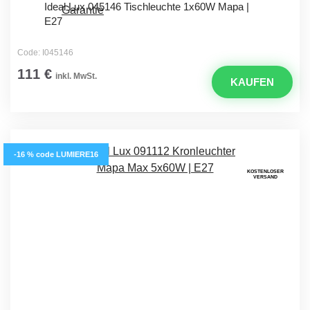
Ideal Lux 045146 Tischleuchte 1x60W Mapa |
E27
Code: I045146
111 €
inkl. MwSt.
KAUFEN
-16 % code LUMIERE16
KOSTENLOSER
VERSAND