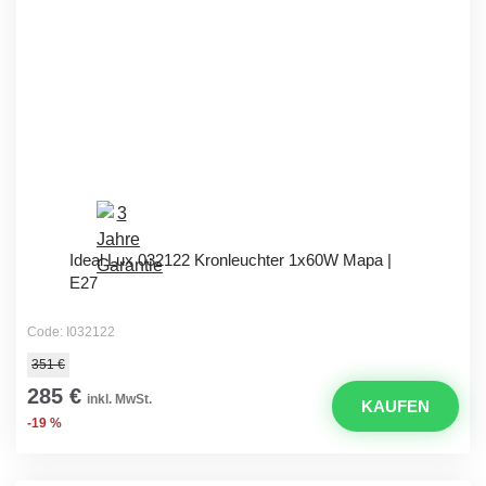
Ideal Lux 032122 Kronleuchter 1x60W Mapa |
E27
Code: I032122
351 €
285 €
inkl. MwSt.
KAUFEN
-19 %