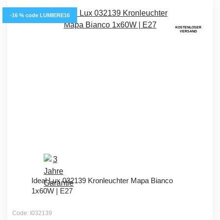
-16 % code LUMIERE16
KOSTENLOSER
VERSAND
Ideal Lux 032139 Kronleuchter Mapa Bianco
1x60W | E27
Code: I032139