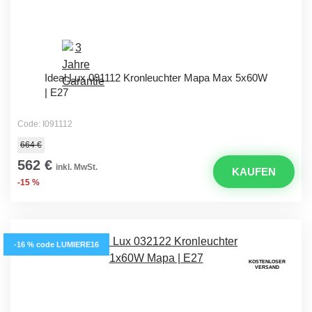
Ideal Lux 091112 Kronleuchter Mapa Max 5x60W
| E27
Code: I091112
664 €
562 €
inkl. MwSt.
KAUFEN
-15 %
-16 % code LUMIERE16
KOSTENLOSER
VERSAND