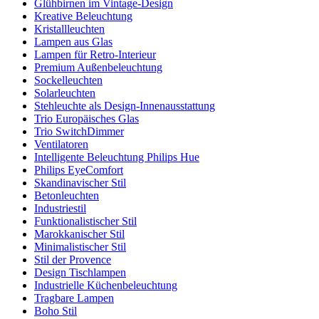
Glühbirnen im Vintage-Design
Kreative Beleuchtung
Kristallleuchten
Lampen aus Glas
Lampen für Retro-Interieur
Premium Außenbeleuchtung
Sockelleuchten
Solarleuchten
Stehleuchte als Design-Innenausstattung
Trio Europäisches Glas
Trio SwitchDimmer
Ventilatoren
Intelligente Beleuchtung Philips Hue
Philips EyeComfort
Skandinavischer Stil
Betonleuchten
Industriestil
Funktionalistischer Stil
Marokkanischer Stil
Minimalistischer Stil
Stil der Provence
Design Tischlampen
Industrielle Küchenbeleuchtung
Tragbare Lampen
Boho Stil