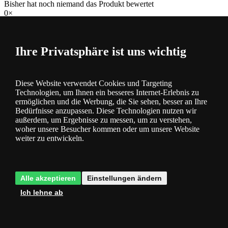
Bisher hat noch niemand das Produkt bewertet
0×
0×
0×
0×
Ihre Privatsphäre ist uns wichtig
0×
Produktkategorie
Diese Website verwendet Cookies und Targeting
Technologien, um Ihnen ein besseres Internet-Erlebnis zu
Alle
ermöglichen und die Werbung, die Sie sehen, besser an Ihre
Leuchten & Beleuchtung Ideal Lux
Bedürfnisse anzupassen. Diese Technologien nutzen wir
außerdem, um Ergebnisse zu messen, um zu verstehen,
woher unsere Besucher kommen oder um unsere Website
weiter zu entwickeln.
Alle akzeptieren
Einstellungen ändern
Ideal Lux
Smarties
Ich lehne ab
Deckenleuchten & Deckenlampen