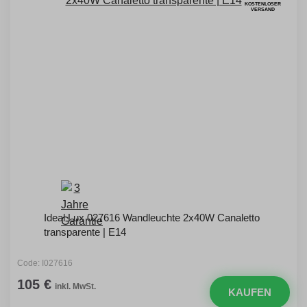
KOSTENLOSER
VERSAND
Ideal Lux 027616 Wandleuchte 2x40W Canaletto
transparente | E14
Code: I027616
105 €
inkl. MwSt.
KAUFEN