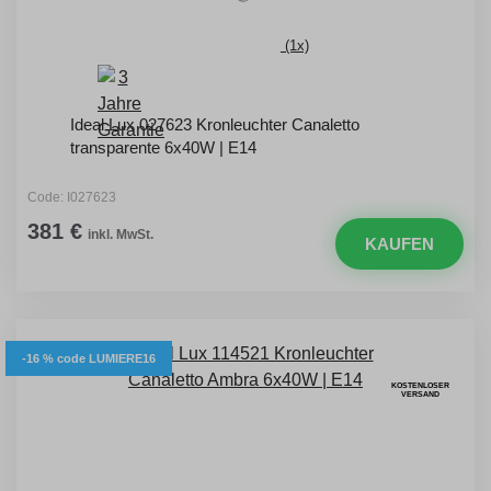
(1x)
Ideal Lux 027623 Kronleuchter Canaletto
transparente 6x40W | E14
Code: I027623
381 €
inkl. MwSt.
KAUFEN
-16 % code LUMIERE16
KOSTENLOSER
VERSAND