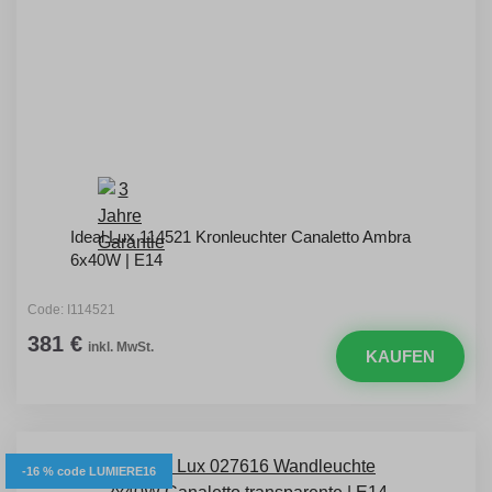
Ideal Lux 114521 Kronleuchter Canaletto Ambra
6x40W | E14
Code: I114521
381 €
inkl. MwSt.
KAUFEN
-16 % code LUMIERE16