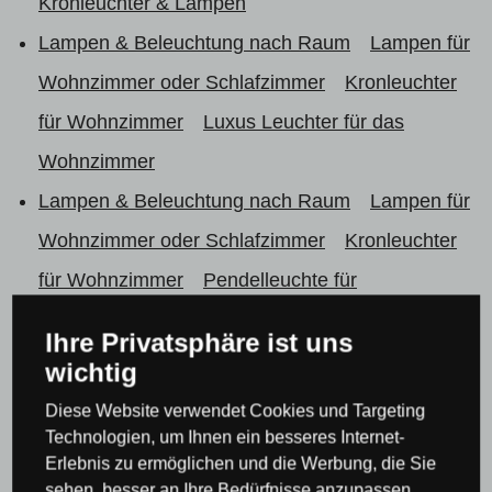
Kronleuchter & Lampen
Lampen & Beleuchtung nach Raum
Lampen für
Wohnzimmer oder Schlafzimmer
Kronleuchter
für Wohnzimmer
Luxus Leuchter für das
Wohnzimmer
Lampen & Beleuchtung nach Raum
Lampen für
Wohnzimmer oder Schlafzimmer
Kronleuchter
für Wohnzimmer
Pendelleuchte für
Wohnzimmer
Ihre Privatsphäre ist uns
Lampen & Beleuchtung nach Raum
Lampen für
wichtig
Wohnzimmer oder Schlafzimmer
Kronleuchter
Diese Website verwendet Cookies und Targeting
für Schlafzimmer
Deckenleuchten & Lampen für
Technologien, um Ihnen ein besseres Internet-
Erlebnis zu ermöglichen und die Werbung, die Sie
Schlafzimmer
sehen, besser an Ihre Bedürfnisse anzupassen.