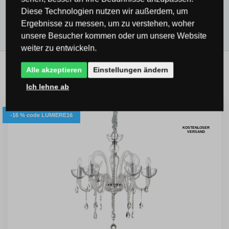
Alle Produkte
Diese Technologien nutzen wir außerdem, um
Ergebnisse zu messen, um zu verstehen, woher
unsere Besucher kommen oder um unsere Website
weiter zu entwickeln.
Alle akzeptieren
Einstellungen ändern
Verwandte Produkte
Ich lehne ab
-16 % code LUMIERE16
KOSTENLOSER
VERSAND