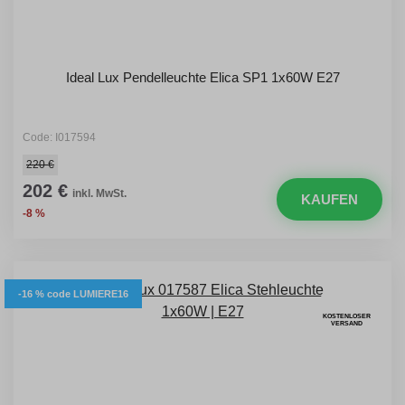
Ideal Lux Pendelleuchte Elica SP1 1x60W E27
Code: I017594
220 €
202 €
inkl. MwSt.
KAUFEN
-8 %
-16 % code LUMIERE16
KOSTENLOSER
VERSAND