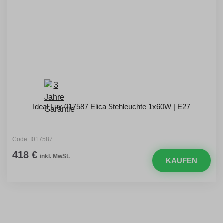
Ideal Lux 017587 Elica Stehleuchte 1x60W | E27
Code: I017587
418 €
inkl. MwSt.
KAUFEN