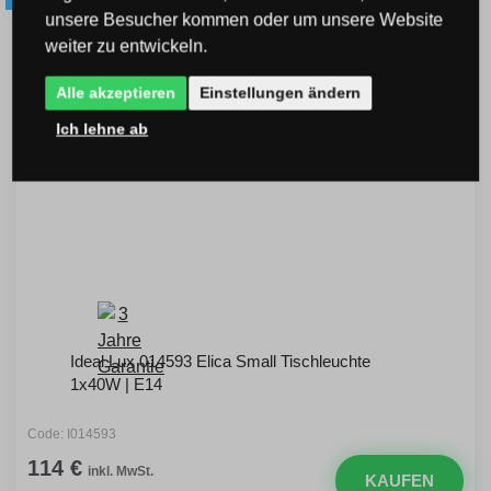
unsere Besucher kommen oder um unsere Website
KOSTENLOSER
VERSAND
weiter zu entwickeln.
Alle akzeptieren
Einstellungen ändern
Ich lehne ab
Ideal Lux 014593 Elica Small Tischleuchte
1x40W | E14
Code: I014593
114 €
inkl. MwSt.
KAUFEN