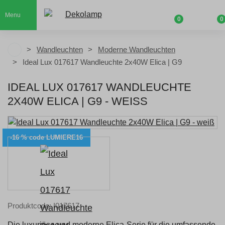
Menu
0
0
Wandleuchten
Moderne Wandleuchten
Ideal Lux 017617 Wandleuchte 2x40W Elica | G9
IDEAL LUX 017617 WANDLEUCHTE
2X40W ELICA | G9 - WEISS
-16 % code LUMIERE16
Produktcode: I017617
Die luxuriöse und moderne Elica-Serie für die umfassende