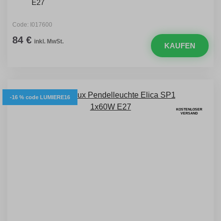
E27
Code: I017600
84 €
inkl. MwSt.
KAUFEN
-16 % code LUMIERE16
KOSTENLOSER
VERSAND