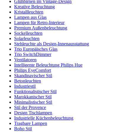
Glühbirnen im Vintage-Design
Kreative Beleuchtung
Kristallleuchten
Lampen aus Glas
Lampen für Retro-Interieur
Premium Außenbeleuchtung
Sockelleuchten
Solarleuchten
Stehleuchte als Design-Innenausstattung
Trio Europäisches Glas
Trio SwitchDimmer
Ventilatoren
Intelligente Beleuchtung Philips Hue
Philips EyeComfort
Skandinavischer Stil
Betonleuchten
Industriestil
Funktionalistischer Stil
Marokkanischer Stil
Minimalistischer Stil
Stil der Provence
Design Tischlampen
Industrielle Küchenbeleuchtung
Tragbare Lampen
Boho Stil