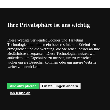
Kategorie
Produktbeschreibung
Ihre Privatsphäre ist uns wichtig
Spiegelleuchte
Die Leuchte ist aus Aluminium gefertigt
Diese Website verwendet Cookies und Targeting
Leuchte im modernen Design
Technologien, um Ihnen ein besseres Internet-Erlebnis zu
Leuchte mit G9-Sockel
ermöglichen und die Werbung, die Sie sehen, besser an Ihre
Bedürfnisse anzupassen. Diese Technologien nutzen wir
Die interessante Einbauleuchte ist eine Kombination aus einem
außerdem, um Ergebnisse zu messen, um zu verstehen,
langlebigen Metallkörper mit Chrom-Finish und flexiblen Armen,
woher unsere Besucher kommen oder um unsere Website
die es ermöglichen, das Licht in die gewünschte Richtung zu
weiter zu entwickeln.
lenken. Die Leuchte macht einen schlichten, aber eleganten
Eindruck.
3 Jahre Garantie
- Sie haben 3 Jahre lang Garantie auf die
Alle akzeptieren
Einstellungen ändern
Beleuchtung
Ich lehne ab
Produktparameter