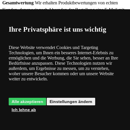
Gesamtwertung
Wir erhalten Produktbewertungen von echten
Kunden, denen wir nach Absenden der Bestellung eine E-Mail mit
der Bitte um Bewertung der bestellten Ware zusenden. Mehr
hier
.
Ihre Privatsphäre ist uns wichtig
0 %
Bisher hat noch niemand das Produkt bewertet
0×
0×
Diese Website verwendet Cookies und Targeting
0×
Technologien, um Ihnen ein besseres Internet-Erlebnis zu
0×
ermöglichen und die Werbung, die Sie sehen, besser an Ihre
0×
Bedürfnisse anzupassen. Diese Technologien nutzen wir
außerdem, um Ergebnisse zu messen, um zu verstehen,
Produktkategorie
woher unsere Besucher kommen oder um unsere Website
weiter zu entwickeln.
Rabatte für Leuchten und Lampen
Alle akzeptieren
Einstellungen ändern
Ich lehne ab
Verkauf nach