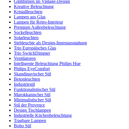
Glühbirnen im Vintage-Design
Kreative Beleuchtung
Kristallleuchten
Lampen aus Glas
Lampen für Retro-Interieur
Premium Außenbeleuchtung
Sockelleuchten
Solarleuchten
Stehleuchte als Design-Innenausstattung
Trio Europäisches Glas
Trio SwitchDimmer
Ventilatoren
Intelligente Beleuchtung Philips Hue
Philips EyeComfort
Skandinavischer Stil
Betonleuchten
Industriestil
Funktionalistischer Stil
Marokkanischer Stil
Minimalistischer Stil
Stil der Provence
Design Tischlampen
Industrielle Küchenbeleuchtung
Tragbare Lampen
Boho Stil